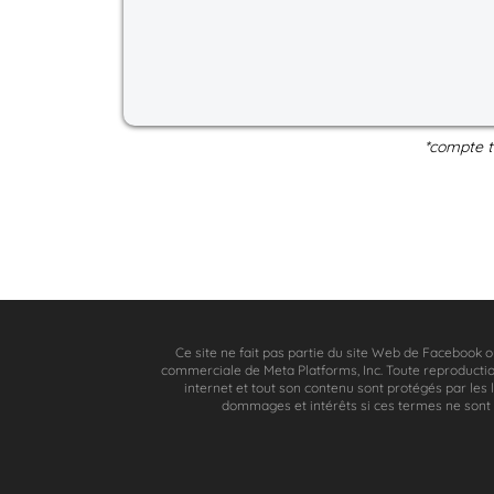
*compte t
Ce site ne fait pas partie du site Web de Facebook 
commerciale de Meta Platforms, Inc. Toute reproduction,
internet et tout son contenu sont protégés par les l
dommages et intérêts si ces termes ne sont p