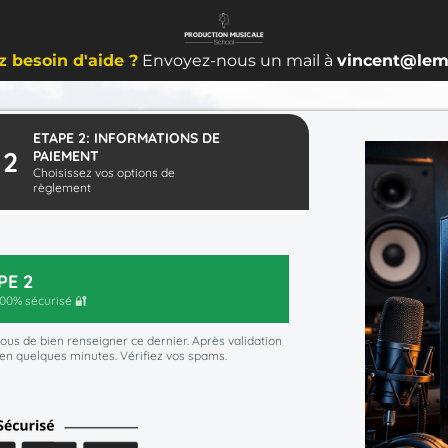
 besoin d'aide ?
Envoyez-nous un mail à
vincent@lemu
ETAPE 2: INFORMATIONS DE
2
PAIEMENT
Choisissez vos options de
règlement
PE 2
00% sécurisé 🔐
 vous de bien renseigner ce dernier. Après validation
en quelques minutes. Vérifiez vos spams.