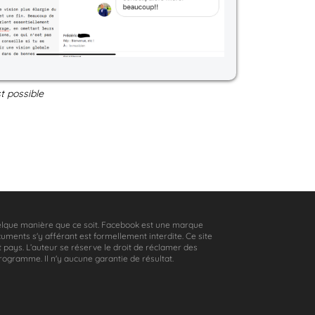
t possible
quelque manière que ce soit. Facebook est une marque
cuments s'y afférant est formellement interdite. Ce site
ut pays. L’auteur se réserve le droit de réclamer des
rogramme. Il n'y aucune garantie de résultat.