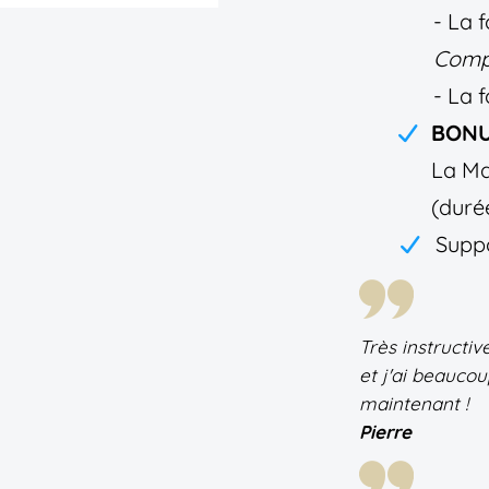
- La 
Comp
- La 
BONU
La Ma
(duré
Suppo
Très instructive
et j'ai beauco
maintenant !
Pierre