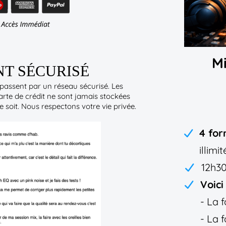
M
T SÉCURISÉ
assent par un réseau sécurisé. Les
arte de crédit ne sont jamais stockées
 soit. Nous respectons votre vie privée.
4 for
illimit
12h30
Voici
- La 
- La 