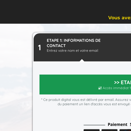
Vous avez
ETAPE 1: INFORMATIONS DE
1
CONTACT
Entrez votre nom et votre email
>> ETA
🔐 Accès immédiat 1
* Ce produit digital vous est délivré par email. Assurez
du paiement un lien d'accès vous est envoyé 