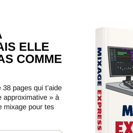
A
AIS ELLE
PAS COMME
 38 pages qui t’aide
le approximative » à
e mixage pour tes