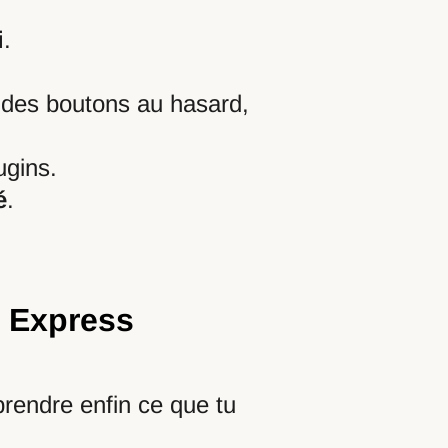
i
.
 des boutons au hasard,
ugins.
é
.
e Express
rendre enfin ce que tu