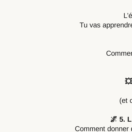
L’
Tu vas apprendre 
Comment 

(et 
🌌 5. 
Comment donner de 