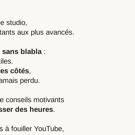
e studio,
tants aux plus avancés.
t sans blabla
:
iles.
tes côtés
,
jamais perdu.
e conseils motivants
sser des heures
.
 à fouiller YouTube,