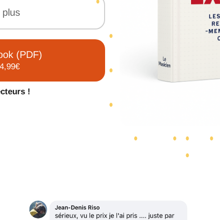
 plus
ook (PDF)
4,99€
cteurs !