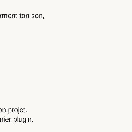
rment ton son,
on projet.
mier plugin.