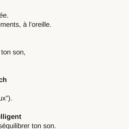
ée.
ents, à l’oreille.
 ton son,
ch
ux”).
lligent
équilibrer ton son.